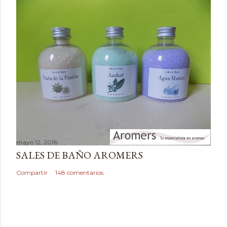
e
n
t
a
r
i
o
mayo 12, 2016
SALES DE BAÑO AROMERS
Compartir
148 comentarios