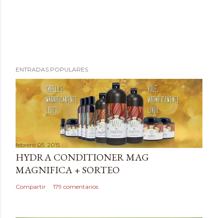
P
ENTRADAS POPULARES
u
b
l
i
c
a
febrero 05, 2015
r
HYDRA CONDITIONER MAG
u
MAGNIFICA + SORTEO
n
c
Compartir
179 comentarios
o
m