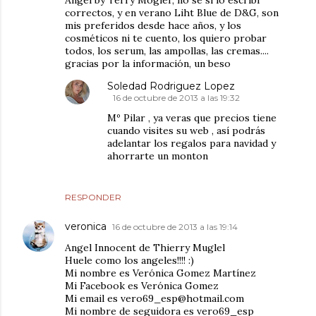
Ángel by Terry Mogler, no se si lo escribí
correctos, y en verano Liht Blue de D&G, son
mis preferidos desde hace años, y los
cosméticos ni te cuento, los quiero probar
todos, los serum, las ampollas, las cremas....
gracias por la información, un beso
Soledad Rodriguez Lopez
16 de octubre de 2013 a las 19:32
Mº Pilar , ya veras que precios tiene
cuando visites su web , así podrás
adelantar los regalos para navidad y
ahorrarte un monton
RESPONDER
veronica
16 de octubre de 2013 a las 19:14
Angel Innocent de Thierry Muglel
Huele como los angeles!!!! :)
Mi nombre es Verónica Gomez Martínez
Mi Facebook es Verónica Gomez
Mi email es vero69_esp@hotmail.com
Mi nombre de seguidora es vero69_esp