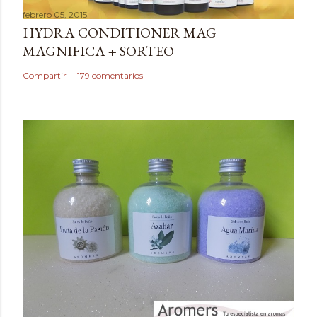
a
febrero 05, 2015
r
HYDRA CONDITIONER MAG
u
MAGNIFICA + SORTEO
n
c
Compartir
179 comentarios
o
m
e
n
t
a
r
i
o