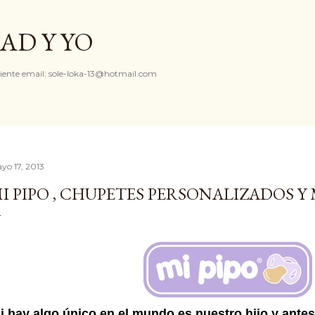
Ir al contenido principal
AD Y YO
iente email: sole-loka-13@hotmail.com
yo 17, 2013
I PIPO , CHUPETES PERSONALIZADOS 
i hay algo único en el mundo es nuestro hijo y ante