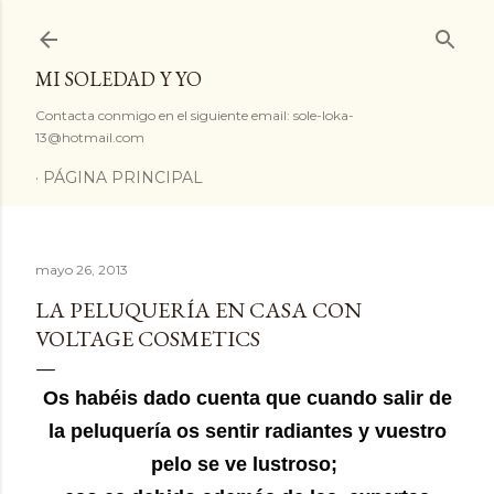
Ir al contenido principal
MI SOLEDAD Y YO
Contacta conmigo en el siguiente email: sole-loka-
13@hotmail.com
PÁGINA PRINCIPAL
mayo 26, 2013
LA PELUQUERÍA EN CASA CON
VOLTAGE COSMETICS
Os habéis dado cuenta que cuando salir de
la peluquería os sentir radiantes y vuestro
pelo se ve lustroso;