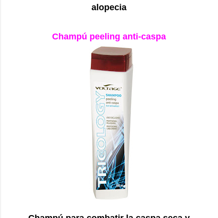
alopecia
Champú peeling anti-caspa
Champú para combatir la caspa seca y