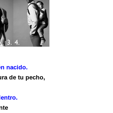
én nacido.
ura de tu pecho,
entro.
nte