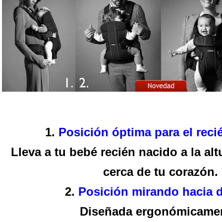
1.
Posición óptima para el reci
Lleva a tu bebé recién nacido a la alt
cerca de tu corazón.
2.
Posición mirando hacia d
Diseñada ergonómicame