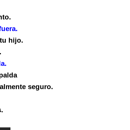
nto.
fuera.
u hijo.
.
a.
palda
talmente seguro.
.