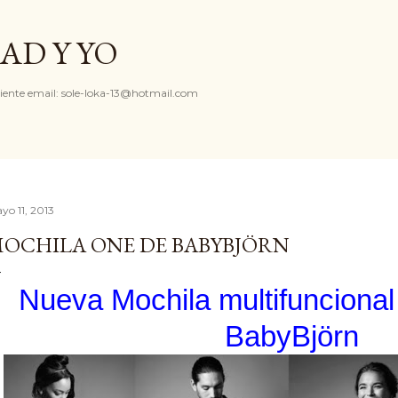
Ir al contenido principal
AD Y YO
iente email: sole-loka-13@hotmail.com
yo 11, 2013
OCHILA ONE DE BABYBJÖRN
Nueva Mochila multifu
BabyBjörn