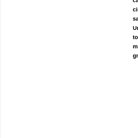
c
ci
sa
U
to
m
g