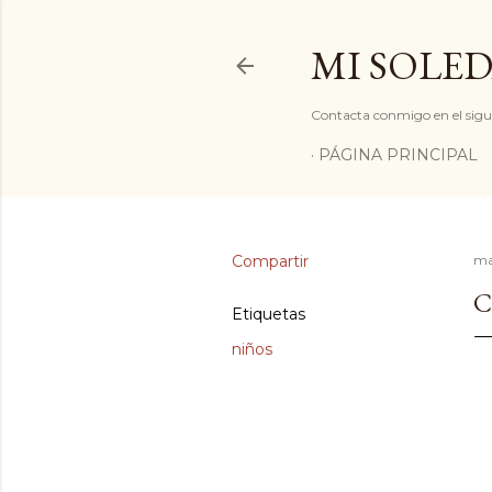
MI SOLED
Contacta conmigo en el sigu
PÁGINA PRINCIPAL
Compartir
ma
C
Etiquetas
niños