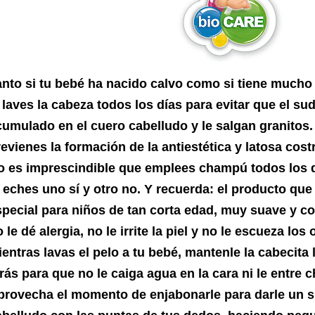
anto si tu bebé ha nacido calvo como si tiene mucho
 laves la cabeza todos los días para evitar que el su
cumulado en el cuero cabelludo y le salgan granitos
evienes la formación de la antiestética y latosa costr
o es imprescindible que emplees champú todos los d
 eches uno sí y otro no. Y recuerda: el producto que 
special para niños de tan corta edad, muy suave y co
 le dé alergia, no le irrite la piel y no le escueza los 
ientras lavas el pelo a tu bebé, mantenle la cabecita
rás para que no le caiga agua en la cara ni le entre
provecha el momento de enjabonarle para darle un s