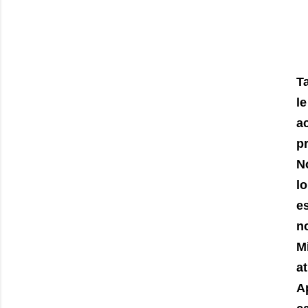
T
le
a
pr
N
lo
e
no
M
at
A