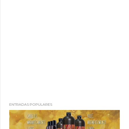
P
ENTRADAS POPULARES
u
b
l