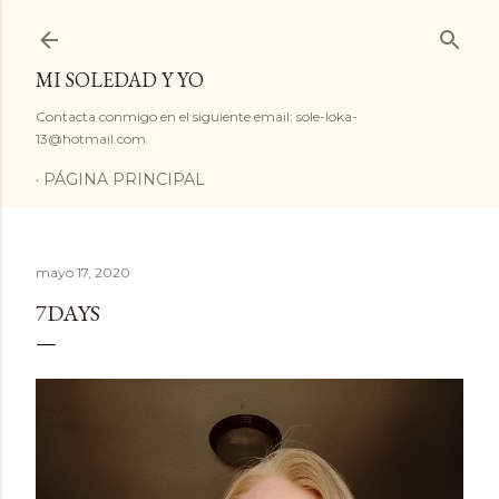
Ir al contenido principal
MI SOLEDAD Y YO
Contacta conmigo en el siguiente email: sole-loka-
13@hotmail.com
PÁGINA PRINCIPAL
mayo 17, 2020
7DAYS