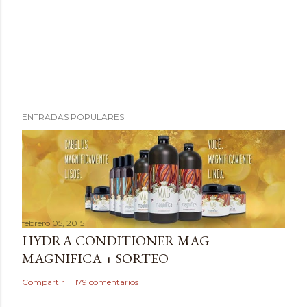
P
ENTRADAS POPULARES
u
b
l
i
c
a
febrero 05, 2015
r
HYDRA CONDITIONER MAG
u
MAGNIFICA + SORTEO
n
c
Compartir
179 comentarios
o