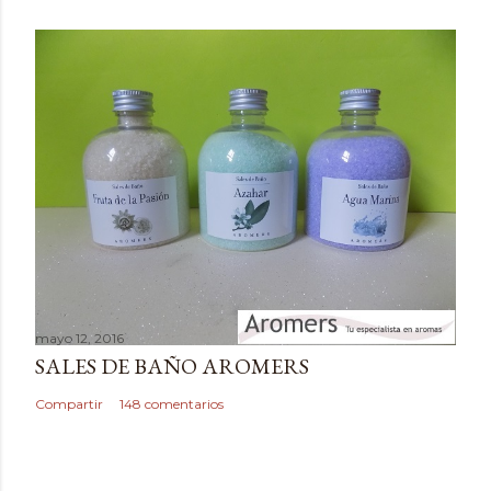
m
e
n
t
a
r
i
o
mayo 12, 2016
SALES DE BAÑO AROMERS
Compartir
148 comentarios