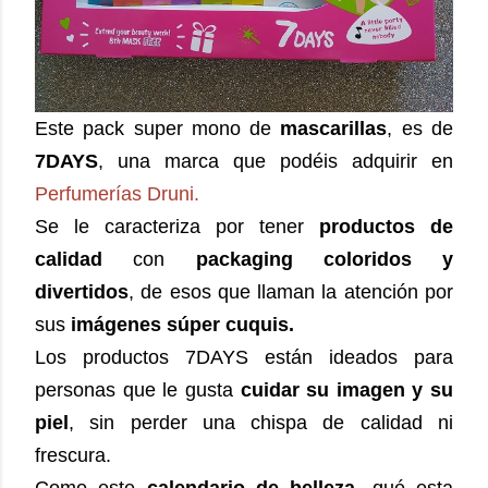
Este pack super mono de
mascarillas
, es de
7DAYS
, una marca que podéis adquirir en
Perfumerías Druni.
Se le caracteriza por tener
productos de
calidad
con
packaging coloridos y
divertidos
, de esos que llaman la atención por
sus
imágenes súper cuquis.
Los productos 7DAYS están ideados para
personas que le gusta
cuidar su imagen y su
piel
, sin perder una chispa de calidad ni
frescura.
Como este
calendario de belleza
, qué esta