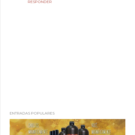
RESPONDER
P
ENTRADAS POPULARES
u
b
l