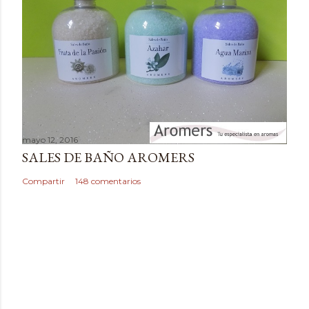
a
r
i
o
mayo 12, 2016
SALES DE BAÑO AROMERS
Compartir
148 comentarios