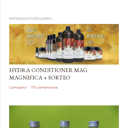
P
ENTRADAS POPULARES
u
b
l
i
c
a
febrero 05, 2015
r
HYDRA CONDITIONER MAG
u
MAGNIFICA + SORTEO
n
c
Compartir
179 comentarios
o
m
e
n
t