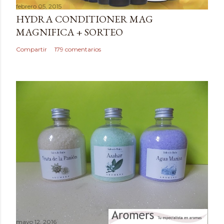
febrero 05, 2015
r
HYDRA CONDITIONER MAG
u
MAGNIFICA + SORTEO
n
c
Compartir
179 comentarios
o
m
e
n
t
a
r
i
o
mayo 12, 2016