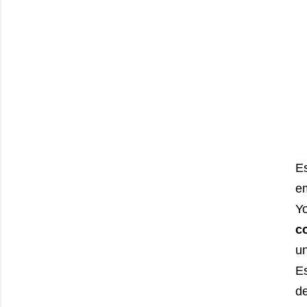
E
em
Y
c
un
E
d