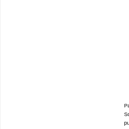
P
So
pu