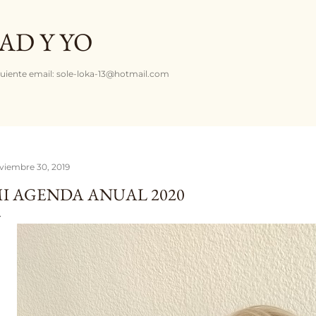
Ir al contenido principal
AD Y YO
uiente email: sole-loka-13@hotmail.com
viembre 30, 2019
I AGENDA ANUAL 2020