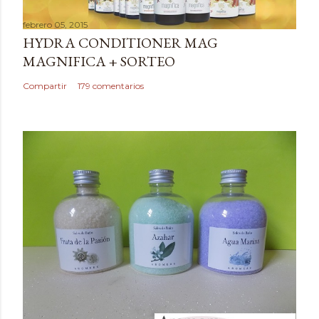
a
febrero 05, 2015
r
HYDRA CONDITIONER MAG
u
MAGNIFICA + SORTEO
n
c
Compartir
179 comentarios
o
m
e
n
t
a
r
i
o