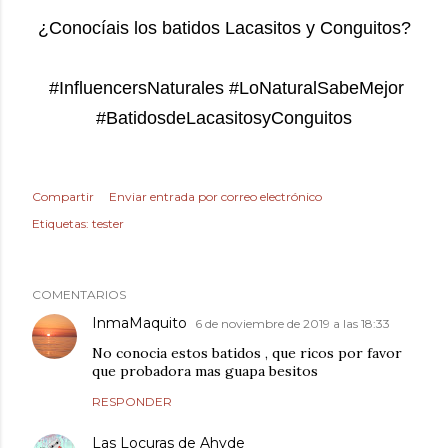
¿Conocíais los batidos Lacasitos y Conguitos?
#InfluencersNaturales #LoNaturalSabeMejor
#BatidosdeLacasitosyConguitos
Compartir
Enviar entrada por correo electrónico
Etiquetas:
tester
COMENTARIOS
InmaMaquito
6 de noviembre de 2019 a las 18:33
No conocia estos batidos , que ricos por favor
que probadora mas guapa besitos
RESPONDER
Las Locuras de Ahyde