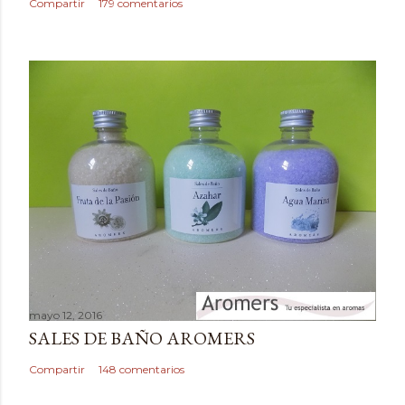
c
Compartir
179 comentarios
o
m
e
n
t
a
r
i
o
mayo 12, 2016
SALES DE BAÑO AROMERS
Compartir
148 comentarios