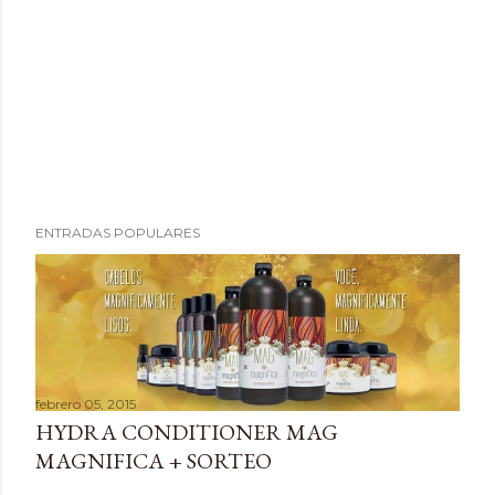
P
ENTRADAS POPULARES
u
b
l
i
c
a
febrero 05, 2015
r
HYDRA CONDITIONER MAG
u
MAGNIFICA + SORTEO
n