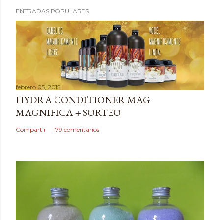
P
ENTRADAS POPULARES
u
b
l
i
c
a
febrero 05, 2015
r
HYDRA CONDITIONER MAG
u
MAGNIFICA + SORTEO
n
c
Compartir
179 comentarios
o
m
e
n
t
a
r