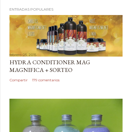
P
ENTRADAS POPULARES
u
b
l
i
c
a
febrero 05, 2015
r
HYDRA CONDITIONER MAG
u
MAGNIFICA + SORTEO
n
c
Compartir
179 comentarios
o
m
e
n
t
a