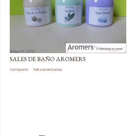
r
i
o
mayo 12, 2016
SALES DE BAÑO AROMERS
Compartir
148 comentarios