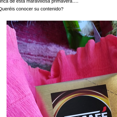
unca de esta maravillosa primavera….
Queréis conocer su contenido?