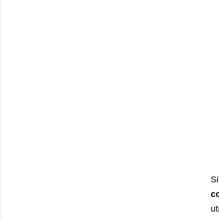
S
c
ut