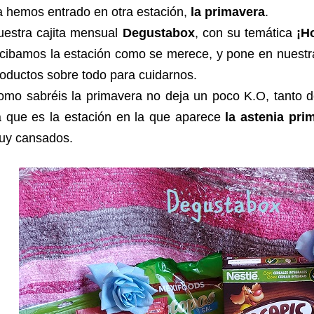
 hemos entrado en otra estación,
la primavera
.
uestra cajita mensual
Degustabox
, con su temática
¡H
ecibamos la estación como se merece, y pone en nuest
oductos sobre todo para cuidarnos.
omo sabréis la primavera no deja un poco K.O, tanto 
a que es la estación en la que aparece
la astenia pri
uy cansados.