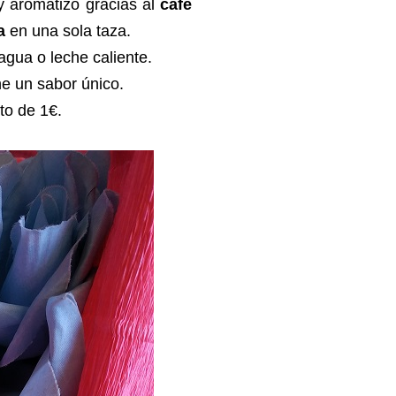
y aromatizo gracias al
café
a
en una sola taza.
agua o leche caliente.
e un sabor único.
to de 1€.