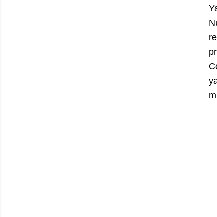
Ya
N
r
pr
C
y
m