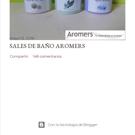
o
mayo 12, 2016
SALES DE BAÑO AROMERS
Compartir
148 comentarios
Con la tecnología de Blogger