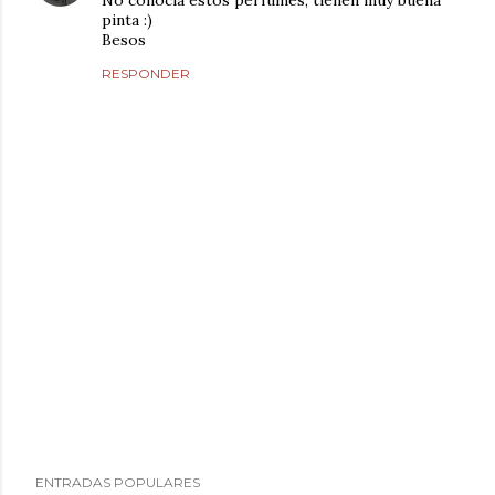
No conocía estos perfumes, tienen muy buena
pinta :)
Besos
RESPONDER
P
ENTRADAS POPULARES
u