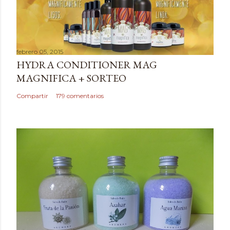
l
i
c
a
febrero 05, 2015
r
HYDRA CONDITIONER MAG
u
MAGNIFICA + SORTEO
n
c
Compartir
179 comentarios
o
m
e
n
t
a
r
i
o