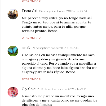
RESPONDER
Enara Girl
18 de septiembre de 2017 a las 22:54
Me parecen muy útiles, yo no tengo nada así.
Tengo un sorteo por si te animas apuntarte
cuánto antes mejor, para tu niña, porque
termina pronto. Besos
RESPONDER
airuN
19 de septiembre de 2017 a las 7:46
Uso las dos en mi casa tranquilamente las lavo
con agua y jabón y un guante de silicona
parecido al tuyo. Pero cuando voy a maquillar a
alguna clienta y me hace falta alguna brocha uso
el spray para ir más rápido. Besos
RESPONDER
Oly Colour
19 de septiembre de 2017 a las 9:18
A mí esto me parece un inventazo. Tengo uno
de silicona y me encanta como se me quedan los
pinceles de limpios