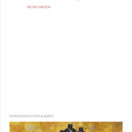
RESPONDER
P
ENTRADAS POPULARES
u
b