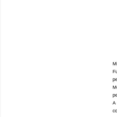
Mi
F
pe
Me
pe
A 
c