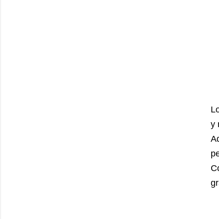
Lo
y 
A
pe
Co
gr