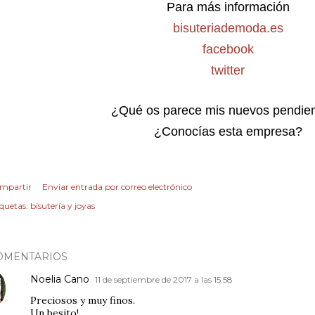
Para más información
bisuteriademoda.es
facebook
twitter
¿Qué os parece mis nuevos pendien
¿Conocías esta empresa?
mpartir
Enviar entrada por correo electrónico
iquetas:
bisutería y joyas
OMENTARIOS
Noelia Cano
11 de septiembre de 2017 a las 15:58
Preciosos y muy finos.
Un besito!