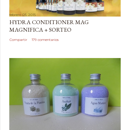
c
a
febrero 05, 2015
r
HYDRA CONDITIONER MAG
u
MAGNIFICA + SORTEO
n
c
Compartir
179 comentarios
o
m
e
n
t
a
r
i
o