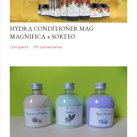
c
a
febrero 05, 2015
r
HYDRA CONDITIONER MAG
u
MAGNIFICA + SORTEO
n
c
Compartir
179 comentarios
o
m
e
n
t
a
r
i
o