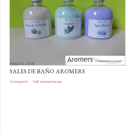
a
r
i
o
mayo 12, 2016
SALES DE BAÑO AROMERS
Compartir
148 comentarios