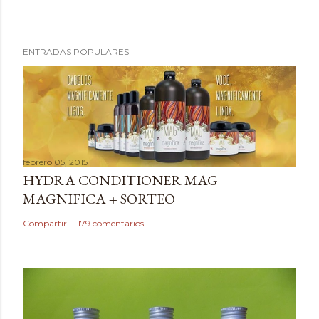
P
ENTRADAS POPULARES
u
b
l
i
c
a
febrero 05, 2015
r
HYDRA CONDITIONER MAG
u
MAGNIFICA + SORTEO
n
c
Compartir
179 comentarios
o
m
e
n
t