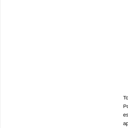
To
P
e
a