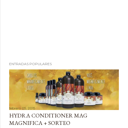
P
ENTRADAS POPULARES
u
b
l
i
c
a
febrero 05, 2015
r
HYDRA CONDITIONER MAG
u
MAGNIFICA + SORTEO
n