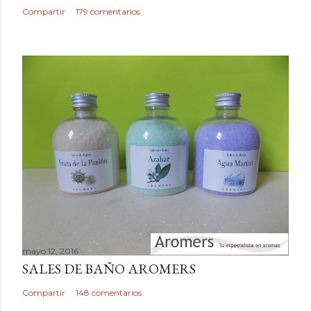
c
Compartir
179 comentarios
o
m
e
n
t
a
r
i
o
mayo 12, 2016
SALES DE BAÑO AROMERS
Compartir
148 comentarios