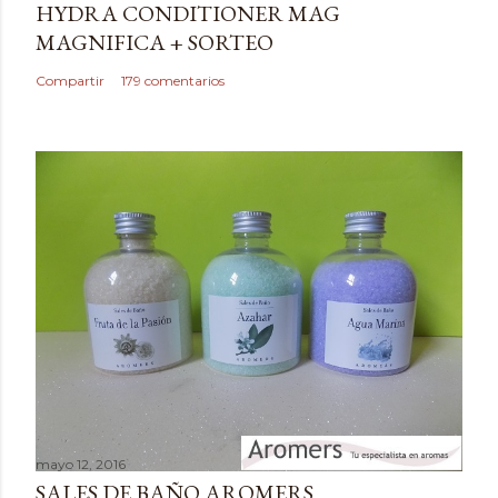
HYDRA CONDITIONER MAG
u
MAGNIFICA + SORTEO
n
c
Compartir
179 comentarios
o
m
e
n
t
a
r
i
o
mayo 12, 2016
SALES DE BAÑO AROMERS