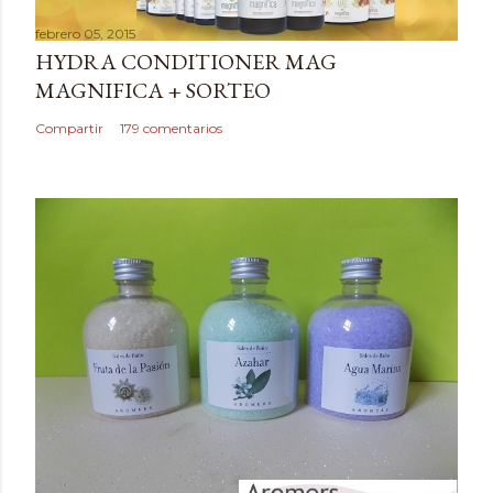
a
febrero 05, 2015
r
HYDRA CONDITIONER MAG
u
MAGNIFICA + SORTEO
n
c
Compartir
179 comentarios
o
m
e
n
t
a
r
i
o