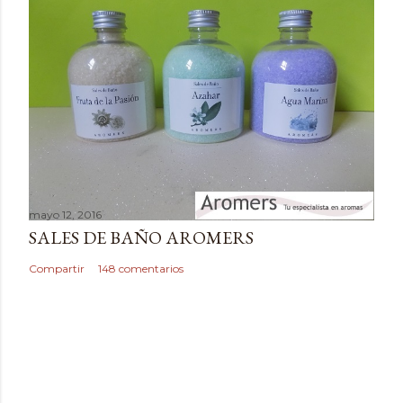
t
a
r
i
o
mayo 12, 2016
SALES DE BAÑO AROMERS
Compartir
148 comentarios