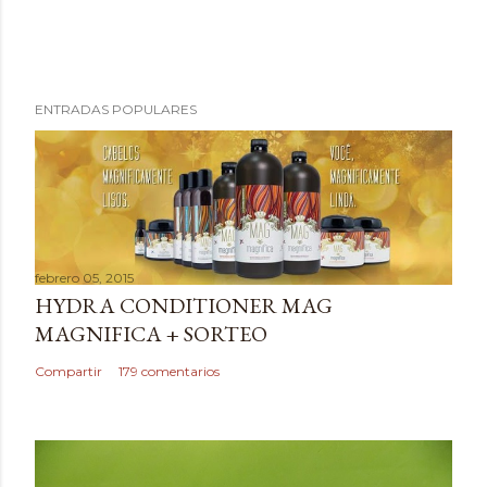
P
ENTRADAS POPULARES
u
b
l
i
c
a
febrero 05, 2015
r
HYDRA CONDITIONER MAG
u
MAGNIFICA + SORTEO
n
c
Compartir
179 comentarios
o
m
e
n