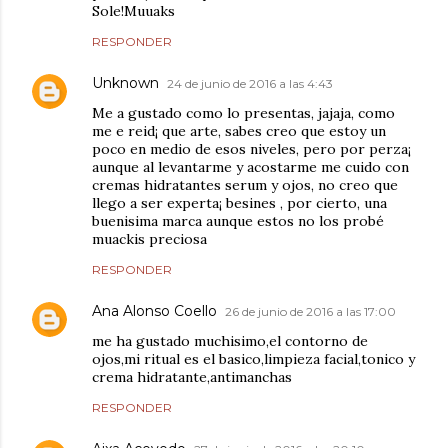
Sole!Muuaks
RESPONDER
Unknown
24 de junio de 2016 a las 4:43
Me a gustado como lo presentas, jajaja, como
me e reid¡ que arte, sabes creo que estoy un
poco en medio de esos niveles, pero por perza¡
aunque al levantarme y acostarme me cuido con
cremas hidratantes serum y ojos, no creo que
llego a ser experta¡ besines , por cierto, una
buenisima marca aunque estos no los probé
muackis preciosa
RESPONDER
Ana Alonso Coello
26 de junio de 2016 a las 17:00
me ha gustado muchisimo,el contorno de
ojos,mi ritual es el basico,limpieza facial,tonico y
crema hidratante,antimanchas
RESPONDER