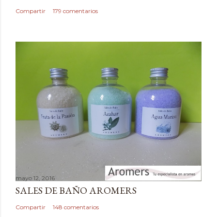
c
Compartir
179 comentarios
o
m
e
n
t
a
r
i
o
mayo 12, 2016
SALES DE BAÑO AROMERS
Compartir
148 comentarios