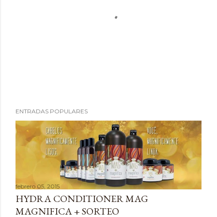
P
ENTRADAS POPULARES
u
b
l
i
c
a
febrero 05, 2015
r
HYDRA CONDITIONER MAG
u
MAGNIFICA + SORTEO
n