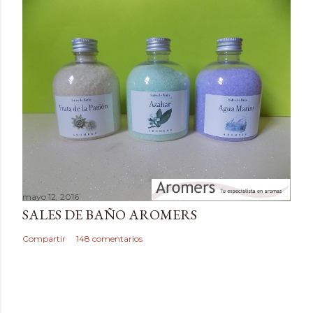
e
n
t
a
r
i
o
mayo 12, 2016
SALES DE BAÑO AROMERS
Compartir
148 comentarios