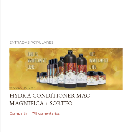
P
ENTRADAS POPULARES
u
b
l
i
c
a
febrero 05, 2015
r
HYDRA CONDITIONER MAG
u
MAGNIFICA + SORTEO
n
c
Compartir
179 comentarios
o
m