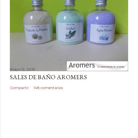
t
a
r
i
o
mayo 12, 2016
SALES DE BAÑO AROMERS
Compartir
148 comentarios