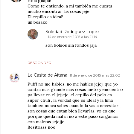
Hola guapa!
Como te entiendo, a mi también me cuesta
mucho encontrar las cosas jeje
El cepillo es ideal!
un besazo
Soledad Rodriguez Lopez
14 de enero de 2015 a las 21:14
son bolsos sin fondos jaja
RESPONDER
La Casita de Aitana
11 de enero de 2015 a las 22:02
Pufff no me hables, no me hables jejej, que yo
contra mas grande mas cosas meto y encuentro
pa llevar en el jejjeje, el cepillo del pelo es
super chuli , la verdad que es ideal y la lima
tambien nunca sabes cuando la vas a necesitar ,
son cosas que estan bien llevarlas, yo es que
porque queda mal si no a este paso cargamos
con maletas jejejje.
Besitosss noe