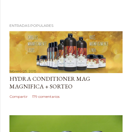
P
ENTRADAS POPULARES
u
b
l
i
c
a
febrero 05, 2015
r
HYDRA CONDITIONER MAG
u
MAGNIFICA + SORTEO
n
c
Compartir
179 comentarios
o
m
e
n