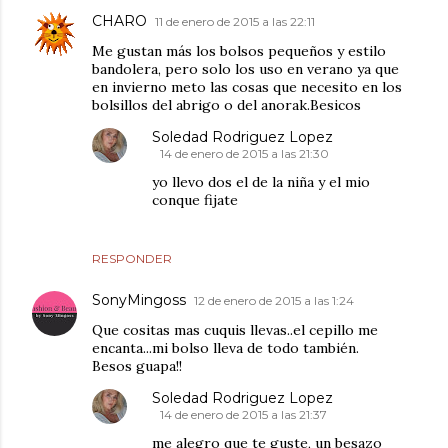
CHARO
11 de enero de 2015 a las 22:11
Me gustan más los bolsos pequeños y estilo
bandolera, pero solo los uso en verano ya que
en invierno meto las cosas que necesito en los
bolsillos del abrigo o del anorak.Besicos
Soledad Rodriguez Lopez
14 de enero de 2015 a las 21:30
yo llevo dos el de la niña y el mio
conque fijate
RESPONDER
SonyMingoss
12 de enero de 2015 a las 1:24
Que cositas mas cuquis llevas..el cepillo me
encanta...mi bolso lleva de todo también.
Besos guapa!!
Soledad Rodriguez Lopez
14 de enero de 2015 a las 21:37
me alegro que te guste, un besazo