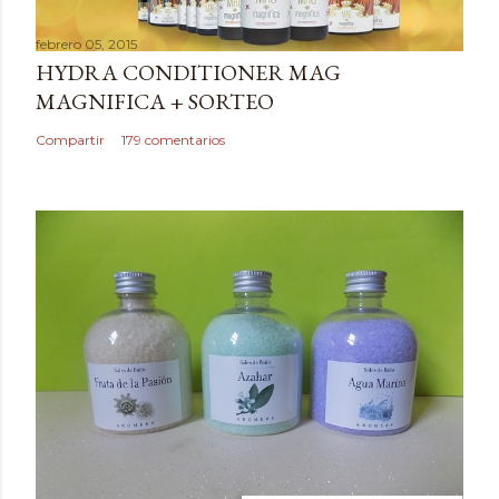
a
febrero 05, 2015
r
HYDRA CONDITIONER MAG
u
MAGNIFICA + SORTEO
n
c
Compartir
179 comentarios
o
m
e
n
t
a
r
i
o