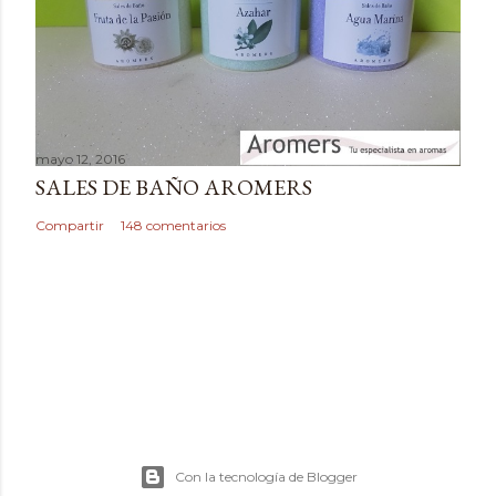
i
o
mayo 12, 2016
SALES DE BAÑO AROMERS
Compartir
148 comentarios
Con la tecnología de Blogger