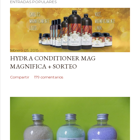
ENTRADAS POPULARES
u
b
l
i
c
a
febrero 05, 2015
r
HYDRA CONDITIONER MAG
u
MAGNIFICA + SORTEO
n
c
Compartir
179 comentarios
o
m
e
n
t
a
r