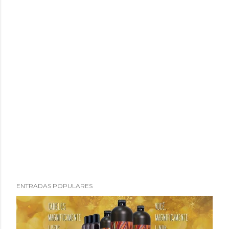
P
ENTRADAS POPULARES
u
b
l