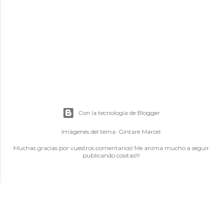
P
u
b
l
i
c
a
Con la tecnología de Blogger
r
u
Imágenes del tema:
Gintare Marcel
n
Muchas gracias por vuestros comentarios! Me anima mucho a seguir
c
publicando cositas!!!
o
m
e
n
t