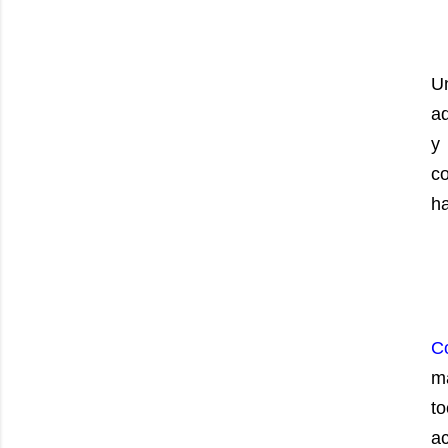
U
ad
y
c
ha
C
m
t
ac