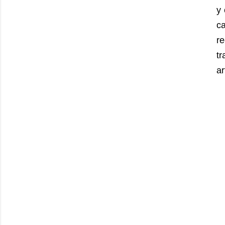
y 
c
r
t
ar