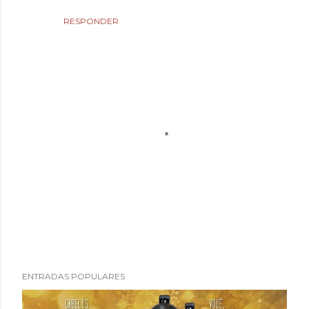
RESPONDER
P
ENTRADAS POPULARES
u
b