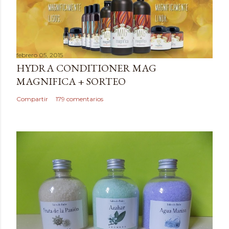
l
i
c
a
febrero 05, 2015
r
HYDRA CONDITIONER MAG
u
MAGNIFICA + SORTEO
n
c
Compartir
179 comentarios
o
m
e
n
t
a
r
i
o