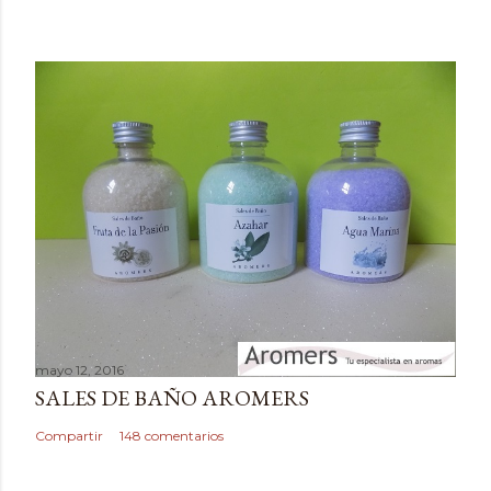
o
m
e
n
t
a
r
i
o
mayo 12, 2016
SALES DE BAÑO AROMERS
Compartir
148 comentarios