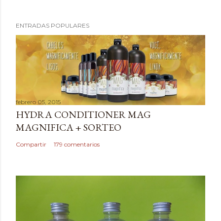
P
ENTRADAS POPULARES
u
b
l
i
c
a
febrero 05, 2015
r
HYDRA CONDITIONER MAG
u
MAGNIFICA + SORTEO
n
c
Compartir
179 comentarios
o
m
e
n
t