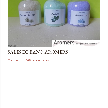
a
r
i
o
mayo 12, 2016
SALES DE BAÑO AROMERS
Compartir
148 comentarios