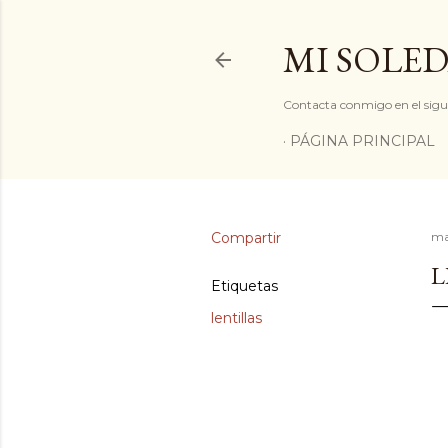
MI SOLED
Contacta conmigo en el sigu
PÁGINA PRINCIPAL
Compartir
ma
L
Etiquetas
lentillas