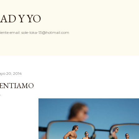
Ir al contenido principal
AD Y YO
iente email: sole-loka-13@hotmail.com
yo 20, 2014
ENTIAMO