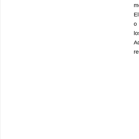
mo
E
o 
lo
A
re