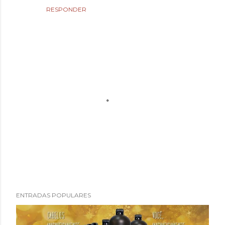
RESPONDER
P
ENTRADAS POPULARES
u
b