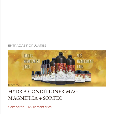
P
ENTRADAS POPULARES
u
b
l
i
c
a
febrero 05, 2015
r
HYDRA CONDITIONER MAG
u
MAGNIFICA + SORTEO
n
c
Compartir
179 comentarios
o