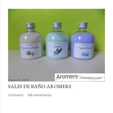
m
e
n
t
a
r
i
o
mayo 12, 2016
SALES DE BAÑO AROMERS
Compartir
148 comentarios