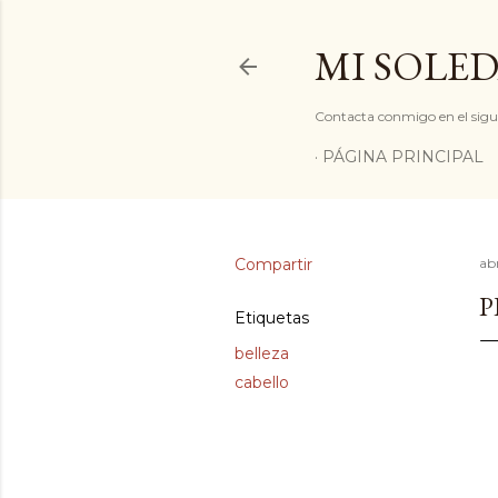
MI SOLED
Contacta conmigo en el sigu
PÁGINA PRINCIPAL
Compartir
abr
P
Etiquetas
belleza
cabello