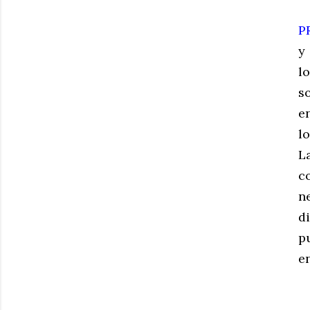
P
y
l
s
e
lo
L
c
n
d
p
e