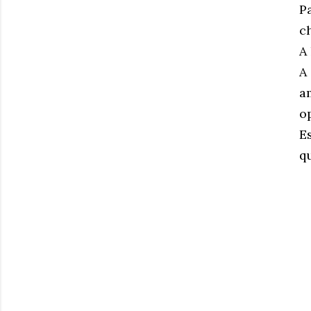
P
c
A
A
a
o
E
q