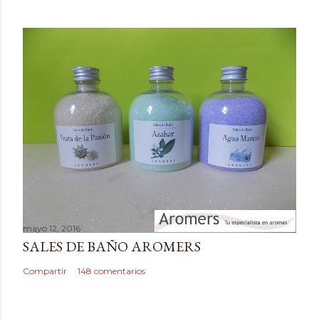
o
m
e
n
t
a
r
i
o
mayo 12, 2016
SALES DE BAÑO AROMERS
Compartir
148 comentarios