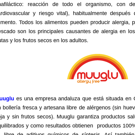
nafiláctico: reacción de todo el organismo, con de
ardiovascular y riesgo vital), habitualmente después
imento. Todos los alimentos pueden producir alergia, p
scado son los principales causantes de alergia en los 
utas y los frutos secos en los adultos.
uuglu
es una empresa andaluza que está situada en C
 bollería fresca y artesana libre de alérgenos (sin huevo
ja y sin frutos secos). Muuglu garantiza productos sa
quilibrados y como resultados obtienen productos 100
s. libre de aditivos químicos de síntesis. Así tambi