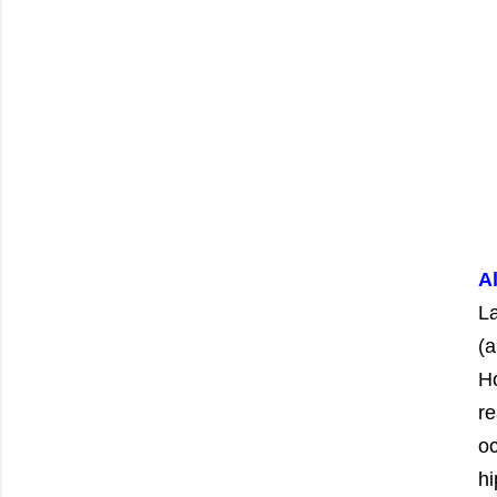
A
L
(
Ho
re
oc
h