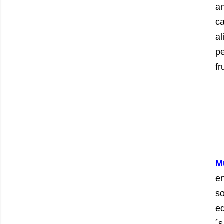
a
c
al
pe
fr
M
en
so
e
´