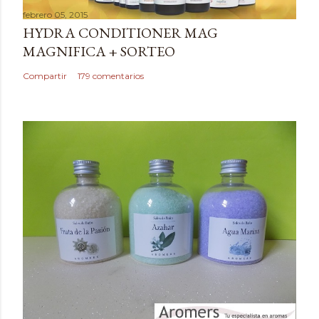
a
febrero 05, 2015
r
HYDRA CONDITIONER MAG
u
MAGNIFICA + SORTEO
n
c
Compartir
179 comentarios
o
m
e
n
t
a
r
i
o