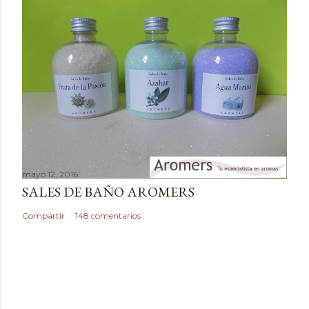
n
t
a
r
i
o
mayo 12, 2016
SALES DE BAÑO AROMERS
Compartir
148 comentarios