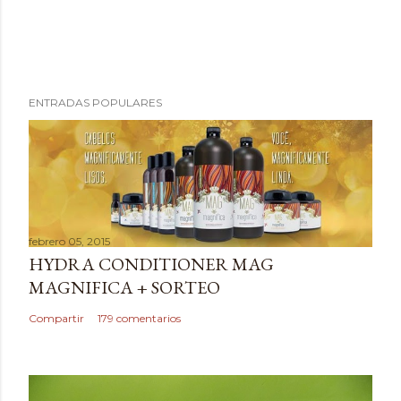
P
ENTRADAS POPULARES
u
b
l
i
c
a
febrero 05, 2015
r
HYDRA CONDITIONER MAG
u
MAGNIFICA + SORTEO
n
c
Compartir
179 comentarios
o
m
e