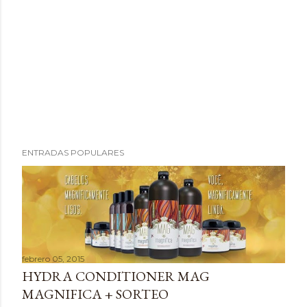
P
ENTRADAS POPULARES
u
b
l
i
c
a
febrero 05, 2015
r
HYDRA CONDITIONER MAG
u
MAGNIFICA + SORTEO
n