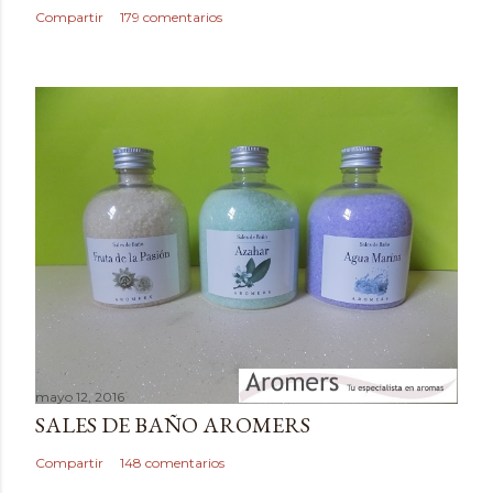
c
Compartir
179 comentarios
o
m
e
n
t
a
r
i
o
mayo 12, 2016
SALES DE BAÑO AROMERS
Compartir
148 comentarios