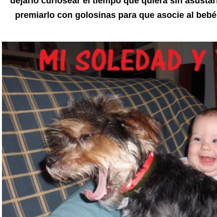
dejarlo curiosear el tiempo que quiera sin asust
premiarlo con golosinas para que asocie al beb