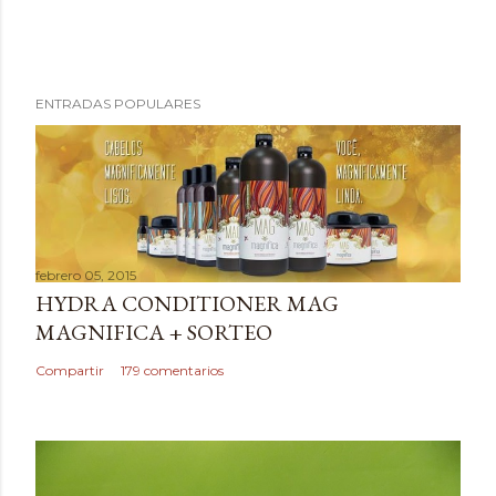
P
ENTRADAS POPULARES
u
b
l
i
c
a
febrero 05, 2015
r
HYDRA CONDITIONER MAG
u
MAGNIFICA + SORTEO
n
c
Compartir
179 comentarios
o
m
e
n