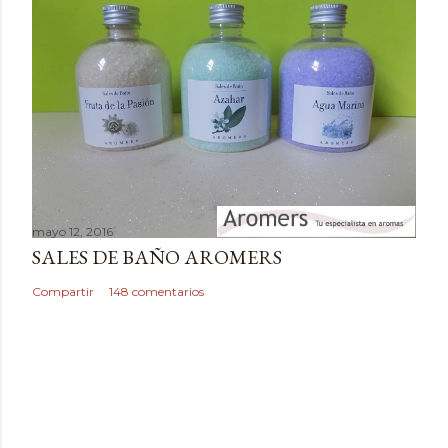
t
a
r
i
o
mayo 12, 2016
SALES DE BAÑO AROMERS
Compartir
148 comentarios